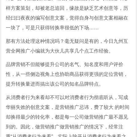
样方案策划，却被老总追回，缘故是缺乏艺术创意等，历
经曰曰夜夜的编写创意文案，觉得自身与创意文案相融在
一块了，可是只获得转换率很低的下场……
那有方法处理这种情况吗？毫无疑问是有的，今日九州互
营全网推广小编就为大伙儿共享几个点工作经验。
品牌营销不但能够提升公司的名气、知名度和用户评价
性，从一些侧边视角上也协助商品获得更强的定位营销，
提升转换量进而搞出该公司的知名品牌特点。
从消费者行为来看却不可以对消费者行为彻底听从，写成
华丽失效的创意文案，是营销推广忌讳，费了较大 的时间
却换得最少的转化率，都是每一公司做营销推广最不愿见
到的。因此，做营销推广做营销推广的情况下，经常注
重“从消费者行为来看”，实际上除开从消费者行为来看之